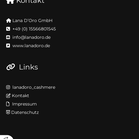
Kontakt

Lana D’Oro GmbH

+49 (0) 15566801545

info@lanadoro.de

www.lanadoro.de

Links

lanadoro_cashmere

Kontakt

Impressum

Datenschutz
